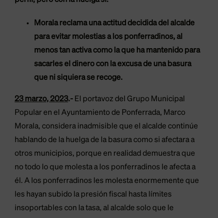
perfil, pero con la huelga sí.
”
Morala reclama una actitud decidida del alcalde
para evitar molestias a los ponferradinos, al
menos tan activa como la que ha mantenido para
sacarles el dinero con la excusa de una basura
que ni siquiera se recoge.
23 marz
o, 2023
.-
El portavoz del Grupo Municipal
Popular en el Ayuntamiento de Ponferrada, Marco
Morala, considera inadmisible que el alcalde continúe
hablando de la huelga de la basura como si afectara a
otros municipios, porque en realidad demuestra que
no todo lo que molesta a los ponferradinos le afecta a
él. A los ponferradinos les molesta enormemente que
les hayan subido la presión fiscal hasta límites
insoportables con la tasa, al alcalde solo que le