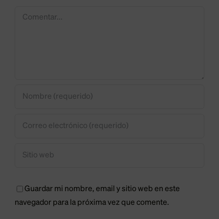
Álvarez
Comentar
Cela
s
d
Guardar mi nombre, email y sitio web en este
navegador para la próxima vez que comente.