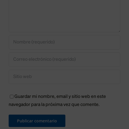
la
a
madrileña
los
Plaza de
vecinos
Felipe II
de
Villaquil
Guardar mi nombre, email y sitio web en este
navegador para la próxima vez que comente.