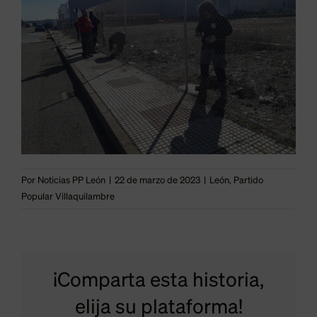
Por
Noticias PP León
|
22 de marzo de 2023
|
León
,
Partido
Popular Villaquilambre
“Pedro
Sánchez
#PPLeón
¡Comparta esta historia,
olvidó
estará
elija su plataforma!
anunciar