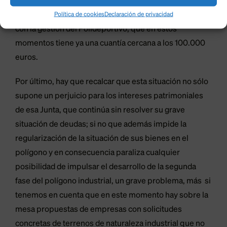
acuerdos que se la solicitan, recordando además que
en la actualidad siguen llegando deudas relacionadas
Política de cookies
Declaración de privacidad
con la gestión del Polideportivo, que en estos
momentos tiene ya una cuantía cercana a los 100.000
euros.
Por último, hay que recalcar que esta situación no sólo
supone un perjuicio para los intereses patrimoniales
de esa Junta, que continúa sin resolver su grave
situación de deudas; si no que además impide la
regularización de la situación de sus bienes en el
polígono y en consecuencia paraliza cualquier
posibilidad de impulsar el desarrollo de la segunda
fase del polígono industrial, un grave problema, más si
tenemos en cuenta que en este momento hay sobre la
mesa propuestas de empresas con solicitudes
concretas de terrenos de naturaleza industrial que no