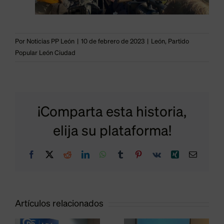
Por
Noticias PP León
|
10 de febrero de 2023
|
León
,
Partido
Popular León Ciudad
Fernández:
¡Comparta esta historia,
“La falta
Fernández
elija su plataforma!
de
denuncia
Facebook
X
Reddit
LinkedIn
WhatsApp
Tumblr
Pinterest
Vk
Xing
Correo
electrón
iniciativa
que 2,5
de Diez se
años
l
refleja en
después
Artículos relacionados
o
que cada
de recibir