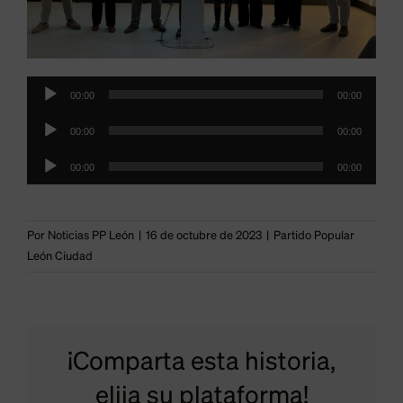
Reproductor
00:00
00:00
de
Reproductor
00:00
00:00
audio
de
Reproductor
00:00
00:00
audio
de
audio
Por
Noticias PP León
|
16 de octubre de 2023
|
Partido Popular
León Ciudad
Frade
pide
al
Fernández
¡Comparta esta historia,
Ayuntam
z
“Los
elija su plataforma!