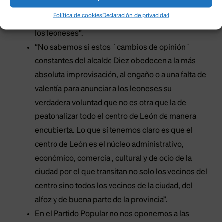
peatonalizaciones chapuceras de algunas de
Política de cookies
Declaración de privacidad
esas vías, con el consiguiente caos y perjuicio a
los leoneses”.
“No sabemos si estos `cambios de opinión´
constantes del alcalde Diez obedecen a la más
absoluta improvisación, al engaño o a una falta de
valentía para anunciar a los leoneses su
verdadera voluntad que no es otra que la de
peatonalizar todo el centro de León de manera
encubierta. Lo que sí tenemos claro es que el
centro de León es el núcleo administrativo,
económico, comercial, cultural y de ocio de la
ciudad por el que transitan no solo los vecinos del
centro sino todos los vecinos de la ciudad, del
alfoz y de buena parte de la provincia”.
En el Partido Popular no nos oponemos a las