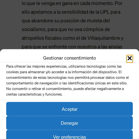
lo que le venga en gana en cada momento. Por
ello apelamos a la sensibilidad de la UPL para
que abandone su posición de muleta del
socialismo, para que no sea cómplice de
atropellos fiscales como el de Villaquilambre y
para que se enfrente con nosotros a las ansias
recaudatorias del alcalde Díez”.
Gestionar consentimiento
También hubo un momento para la política de
Para ofrecer las mejores experiencias, utilizamos tecnologías como las
cookies para almacenar y/o acceder a la información del dispositivo. El
movilidad de Díez y las intervenciones de Padre
consentimiento de estas tecnologías nos permitirá procesar datos como el
Isla, San Agustín, Gil y Carrasco y Alfonso V:
comportamiento de navegación o las identificaciones únicas en este sitio.
No consentir o retirar el consentimiento, puede afectar negativamente a
“Intervenciones planificadas y aprobadas como
ciertas características y funciones.
de calmado de tráfico antes de las elecciones,
manteniendo plazas de aparcamiento y
Aceptar
circulación de vehículos que ahora, usando de
Denegar
pantalla supuestamente a vecinos y
comerciantes, se convierten en
Ver preferencias