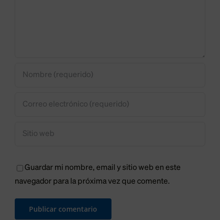
multitudi
en
de
ctos
Severino
Hallowee
Ibáñez”
Purple
y
Navidad
Guardar mi nombre, email y sitio web en este
navegador para la próxima vez que comente.