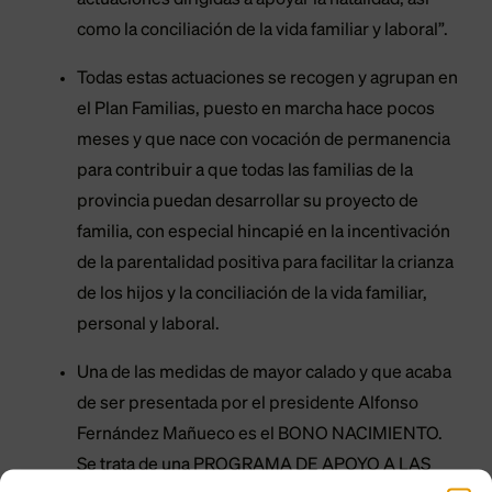
como la conciliación de la vida familiar y laboral”.
Todas estas actuaciones se recogen y agrupan en
el Plan Familias, puesto en marcha hace pocos
meses y que nace con vocación de permanencia
para contribuir a que todas las familias de la
provincia puedan desarrollar su proyecto de
familia, con especial hincapié en la incentivación
de la parentalidad positiva para facilitar la crianza
de los hijos y la conciliación de la vida familiar,
personal y laboral.
Una de las medidas de mayor calado y que acaba
de ser presentada por el presidente Alfonso
Fernández Mañueco es el BONO NACIMIENTO.
Se trata de una PROGRAMA DE APOYO A LAS