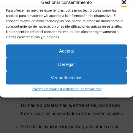
FAMILIAS DE CASTILLA Y LEON, que consta de
Gestionar consentimiento
un BONO Y DE UNA TARJETA FAMILIA. El BONO
Para ofrecer las mejores experiencias, utilizamos tecnologías como las
cookies para almacenar y/o acceder a la información del dispositivo. El
es una ayuda económica a las familias con hijas e
consentimiento de estas tecnologías nos permitirá procesar datos como el
hijos nacidos o adoptados a partir del 1 de enero
comportamiento de navegación o las identificaciones únicas en este sitio.
No consentir o retirar el consentimiento, puede afectar negativamente a
de 2023.
ciertas características y funciones.
Desde el 7 de febrero las familias pueden
Aceptar
acceder a la ayuda de hasta 2.500 euros por
Denegar
recién nacido. El bono subvencionará los gastos
que les supone a las familias el nacimiento de sus
Ver preferencias
hijas e hijos o la adopción de menores. El dinero
deberá gastarse en comercios autonómicos
Política de cookies
Declaración de privacidad
vinculados a alimentación, supermercado,
farmacia o parafarmacia, entre otros, para hacer
frente así a las necesidades de los recién nacidos.
Se trata de ayudar a los padres, afrontar la crisis