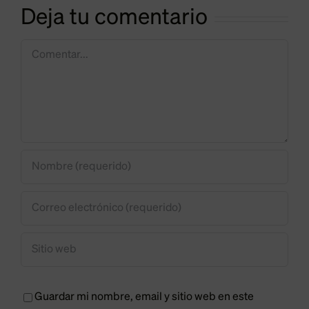
redes
Deja tu comentario
atraer
n
eléctricas
empresas
Comentar
Guardar mi nombre, email y sitio web en este