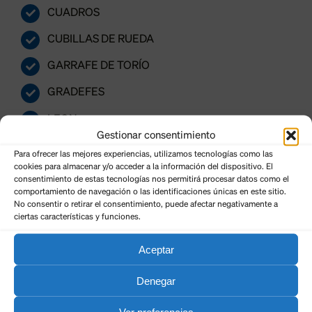
CUADROS
CUBILLAS DE RUEDA
GARRAFE DE TORÍO
GRADEFES
LEON
Gestionar consentimiento
MANSILLA DE LAS MULAS
Para ofrecer las mejores experiencias, utilizamos tecnologías como las
cookies para almacenar y/o acceder a la información del dispositivo. El
MANSILLA MAYOR
consentimiento de estas tecnologías nos permitirá procesar datos como el
comportamiento de navegación o las identificaciones únicas en este sitio.
ONZONILLA
No consentir o retirar el consentimiento, puede afectar negativamente a
ciertas características y funciones.
SAN ANDRES DEL RABANEDO
Aceptar
SANTA COLOMBA DE CURUEÑO
Denegar
SANTOVENIA DE LA VALDONCINA
Ver preferencias