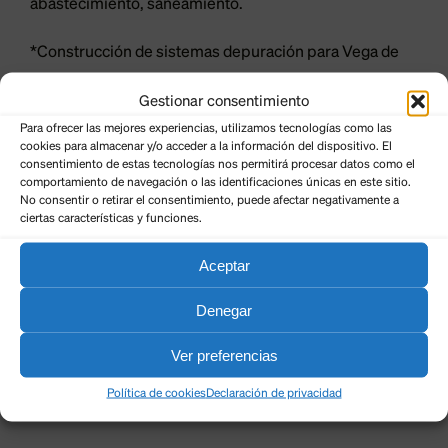
abastecimiento, saneamiento.
*Construcción de sistemas depuración para Vega de
Infanzones, e inmediata puesta en marcha de la
Gestionar consentimiento
depuradora de Grulleros.
Para ofrecer las mejores experiencias, utilizamos tecnologías como las
cookies para almacenar y/o acceder a la información del dispositivo. El
*Incremento y mejora de las zonas verdes del
consentimiento de estas tecnologías nos permitirá procesar datos como el
comportamiento de navegación o las identificaciones únicas en este sitio.
municipio:
No consentir o retirar el consentimiento, puede afectar negativamente a
ciertas características y funciones.
-con renovación de toboganes y nuevos
accesorios en los parques ya existentes,
Aceptar
-y construcción de una senda verde en la orilla del
Denegar
río que una las tres poblaciones.
Ver preferencias
-reparar y pavimentar varios caminos del
Política de cookies
Declaración de privacidad
municipio,