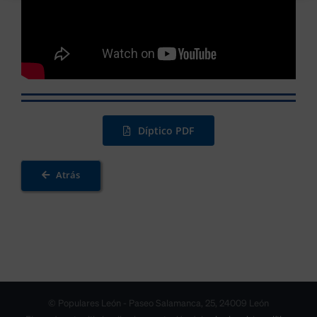
Díptico PDF
Atrás
© Populares León - Paseo Salamanca, 25, 24009 León