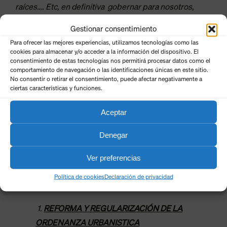
raíces…. Etc, en definitiva gobernar para nosotros,
mejorar nuestra calidad de vida y sobre todo no tener
Gestionar consentimiento
miedo al cambio, pues tarde o temprano debemos
Para ofrecer las mejores experiencias, utilizamos tecnologías como las
realizarlo.
cookies para almacenar y/o acceder a la información del dispositivo. El
consentimiento de estas tecnologías nos permitirá procesar datos como el
comportamiento de navegación o las identificaciones únicas en este sitio.
Para todo ello necesito vuestra ayuda, porque en este
No consentir o retirar el consentimiento, puede afectar negativamente a
municipio contamos todos y cada uno de nosotros,
ciertas características y funciones.
cuenta cada uno de nuestros votos y entre todos lo
Aceptar
podemos mejorar.
Denegar
VAMOS A POR EL FUTURO DE CUADROS, VAMOS A
POR EL CAMBIO # ENTRE TODOS#
Ver preferencias
Política de cookies
Declaración de privacidad
NUESTRAS PROPUESTAS:
1.
REFORMA Y REGULARIZACIÓN DE LA
ORDENANZA URBANISTICA