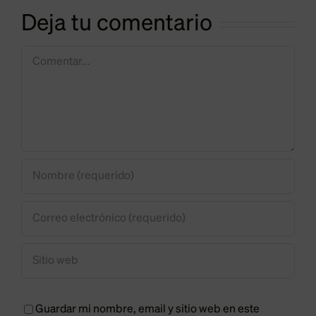
redes
Deja tu comentario
logística y
n
eléctricas
alimentac
Comentar
Guardar mi nombre, email y sitio web en este