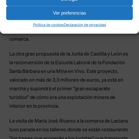
de la historia minera de Laciana y de la provincia de
Ver preferencias
León”, incidió la candidata del PP a las Cortes, quien
hizo hincapié en que el turismo, ligado a la naturaleza y
Política de cookies
Declaración de privacidad
al pasado minero, “es un eje de desarrollo futuro” de la
comarca.
La otra gran propuesta de la Junta de Castilla y León es
la reconversión de la Escuela Laboral de la Fundación
Santa Bárbara en una Mina en Vivo. Este proyecto,
valorado en más de 3,3 millones de euros, ya está en
marcha y supondrá el primer “gran escaparate
turístico” de cómo era una explotación minera de
interior en la provincia.
La visita de María José Álvarez a la comarca de Laciana
tuvo parada en los talleres donde se están restaurando
“los trenes que acogerán a los turistas” que transporte