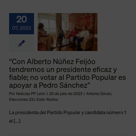
un
20
sidente
07, 2023
ficaz y
able; no
otar al
“Con Alberto Núñez Feijóo
artido
tendremos un presidente eficaz y
ular es
fiable; no votar al Partido Popular es
apoyar a Pedro Sánchez”
oyar a
Por
Noticias PP León
|
20 de julio de 2023
|
Antonio Silván
,
Pedro
Elecciones 23J
,
Ester Muñoz
Pedro
nchez”
La presidenta del Partido Popular y candidata número 1
ánchez
al [...]
Silván
Elecciones
Ester Muñoz
gina de