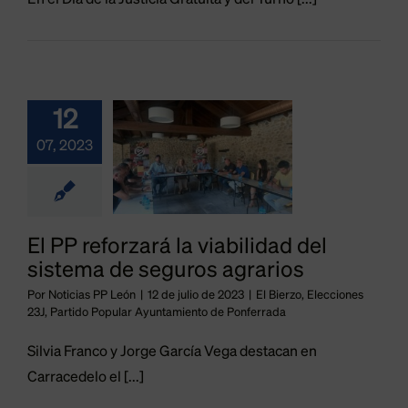
En el Día de la Justicia Gratuita y del Turno [...]
ntamiento de
onferrada
El PP
orzará la
abilidad
12
 sistema
07, 2023
seguros
rarios
El PP reforzará la viabilidad del
o
Elecciones 23J
sistema de seguros agrarios
tido Popular
ntamiento de
Por
Noticias PP León
|
12 de julio de 2023
|
El Bierzo
,
Elecciones
23J
,
Partido Popular Ayuntamiento de Ponferrada
onferrada
enemos
Silvia Franco y Jorge García Vega destacan en
trabajar
Carracedelo el [...]