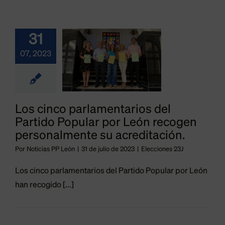
lamentarios
 Partido
31
ular por
07, 2023
León
ecogen
sonalmente
Los cinco parlamentarios del
su
Partido Popular por León recogen
personalmente su acreditación.
ditación.
Por
Noticias PP León
|
31 de julio de 2023
|
Elecciones 23J
ecciones 23J
Los cinco parlamentarios del Partido Popular por León
han recogido [...]