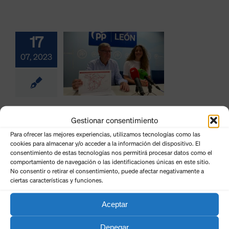
uevo a
eón al
17
rnos sin
07, 2023
nes ‘low
ost’ y
ligra la
“Pedro Sánchez margina de nuevo a
Gestionar consentimiento
León al dejarnos sin trenes ‘low
tinuidad
Para ofrecer las mejores experiencias, utilizamos tecnologías como las
cost’ y peligra la continuidad de los
cookies para almacenar y/o acceder a la información del dispositivo. El
de los
bonos”
consentimiento de estas tecnologías nos permitirá procesar datos como el
comportamiento de navegación o las identificaciones únicas en este sitio.
onos”
Por
Noticias PP León
|
17 de julio de 2023
|
Antonio Silván
,
No consentir o retirar el consentimiento, puede afectar negativamente a
Elecciones 23J
ciertas características y funciones.
uñoz
Silván
Elecciones
23J
El candidato del Partido Popular al Senado por León,
lama al
Aceptar
Antonio [...]
to útil
Denegar