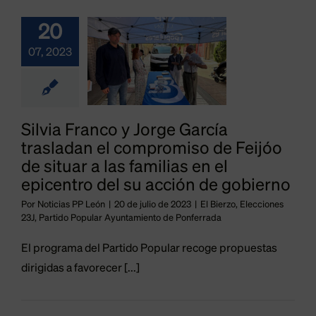
promiso
Feijóo de
20
uar a las
07, 2023
ilias en
epicentro
Silvia Franco y Jorge García
del su
trasladan el compromiso de Feijóo
ción de
de situar a las familias en el
epicentro del su acción de gobierno
bierno
“Con
Por
Noticias PP León
|
20 de julio de 2023
|
El Bierzo
,
Elecciones
o
Elecciones 23J
23J
,
Partido Popular Ayuntamiento de Ponferrada
lberto
tido Popular
ntamiento de
El programa del Partido Popular recoge propuestas
Núñez
onferrada
dirigidas a favorecer [...]
Feijóo
ndremos