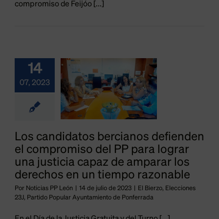
rcianos
compromiso de Feijóo [...]
enden el
promiso
 PP para
14
rar una
07, 2023
usticia
paz de
arar los
Los candidatos bercianos defienden
el compromiso del PP para lograr
echos en
una justicia capaz de amparar los
 tiempo
derechos en un tiempo razonable
zonable
Por
Noticias PP León
|
14 de julio de 2023
|
El Bierzo
,
Elecciones
23J
,
Partido Popular Ayuntamiento de Ponferrada
o
Elecciones 23J
tido Popular