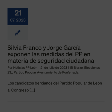
21
07, 2023
Silvia Franco y Jorge García
exponen las medidas del PP en
materia de seguridad ciudadana
Por
Noticias PP León
|
21 de julio de 2023
|
El Bierzo
,
Elecciones
23J
,
Partido Popular Ayuntamiento de Ponferrada
Silvia
anco y
Los candidatos bercianos del Partido Popular de León
al Congreso [...]
e García
sladan el