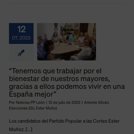
por el
estar de
estros
12
yores,
07, 2023
acias a
ellos
demos
“Tenemos que trabajar por el
bienestar de nuestros mayores,
ir en una
gracias a ellos podemos vivir en una
spaña
España mejor”
ejor”
Por
Noticias PP León
|
12 de julio de 2023
|
Antonio Silván
,
Elecciones 23J
,
Ester Muñoz
Silván
Elecciones
Ester Muñoz
Los candidatos del Partido Popular a las Cortes Ester
Muñoz, [...]