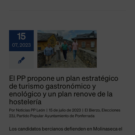
pone un
plan
ratégico
turismo
15
tronómico
07, 2023
nológico
un plan
El PP propone un plan estratégico
ove de la
de turismo gastronómico y
stelería
enológico y un plan renove de la
hostelería
o
Elecciones 23J
tido Popular
Por
Noticias PP León
|
15 de julio de 2023
|
El Bierzo
,
Elecciones
Los
23J
,
Partido Popular Ayuntamiento de Ponferrada
ntamiento de
didatos
onferrada
Los candidatos bercianos defienden en Molinaseca el