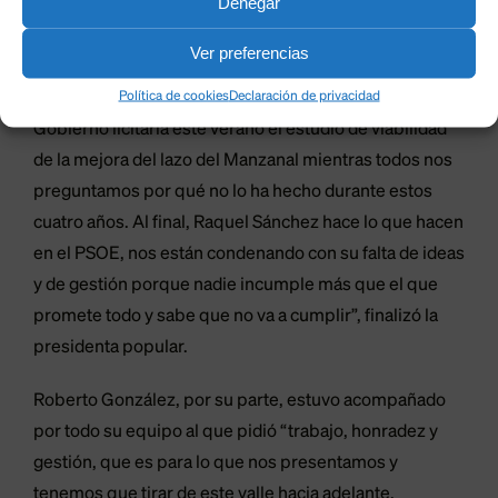
Denegar
en Cataluña o en el País Vasco ya estaría resuelto”.
Ver preferencias
“La gente de León ya está harta de las falsas promesas
Política de cookies
Declaración de privacidad
como ayer cuando la ministra aseguraba que el
Gobierno licitaría este verano el estudio de viabilidad
de la mejora del lazo del Manzanal mientras todos nos
preguntamos por qué no lo ha hecho durante estos
cuatro años. Al final, Raquel Sánchez hace lo que hacen
en el PSOE, nos están condenando con su falta de ideas
y de gestión porque nadie incumple más que el que
promete todo y sabe que no va a cumplir”, finalizó la
presidenta popular.
Roberto González, por su parte, estuvo acompañado
por todo su equipo al que pidió “trabajo, honradez y
gestión, que es para lo que nos presentamos y
tenemos que tirar de este valle hacia adelante,