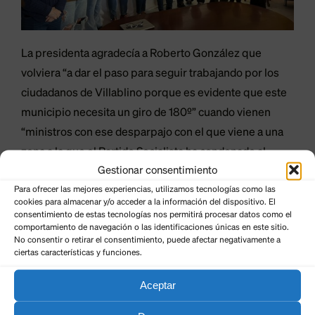
La presidenta agradecía a Roberto González que
volviera “a dar el paso para seguir trabajando por los
ciudadanos de Villablino porque es evidente que este
municipio necesita un giro de 180º” cuando vienen
“ministros con ese desparpajo con el que viene a una
zona a la que el Partido Socialista ha condenado al
Gestionar consentimiento
ostracismo”.
Para ofrecer las mejores experiencias, utilizamos tecnologías como las
cookies para almacenar y/o acceder a la información del dispositivo. El
Ester Muñoz recordaba a la ministra Sánchez, como
consentimiento de estas tecnologías nos permitirá procesar datos como el
responsable de la cartera de carreteras, que “hace un
comportamiento de navegación o las identificaciones únicas en este sitio.
No consentir o retirar el consentimiento, puede afectar negativamente a
año se caía ante la asombro de todos el viaducto de la
ciertas características y funciones.
A-6 en El Castro que conecta León, El Bierzo, con
Aceptar
Galicia y un año después seguimos sin saber nada de
plazos, motivo del derrumbe, etc. Si hubiera ocurrido