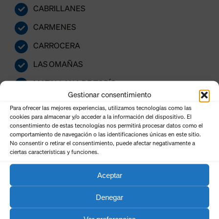
CABRILLANES
CARMENES
CARROCERA
LAS OMAÑAS
MATALLANA DE TORÍO
Gestionar consentimiento
MURIAS DE PAREDES
Para ofrecer las mejores experiencias, utilizamos tecnologías como las
cookies para almacenar y/o acceder a la información del dispositivo. El
LA POLA DE GORDON
consentimiento de estas tecnologías nos permitirá procesar datos como el
comportamiento de navegación o las identificaciones únicas en este sitio.
RIELLO
No consentir o retirar el consentimiento, puede afectar negativamente a
ciertas características y funciones.
RIOSECO DE TAPIA
Aceptar
LA ROBLA
Denegar
SAN EMILIANO
Ver preferencias