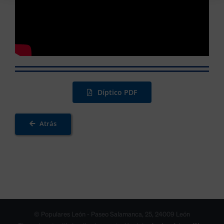
Díptico PDF
Atrás
© Populares León - Paseo Salamanca, 25, 24009 León