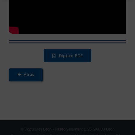
Díptico PDF
Atrás
© Populares León - Paseo Salamanca, 25, 24009 León