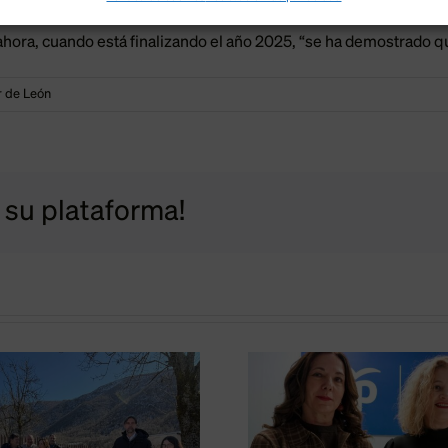
Alfonso Cendón, abundó que las obras de urbanización de la plat
ahora, cuando está finalizando el año 2025, “se ha demostrado 
r de León
a su plataforma!
El PP p
El PP exige al
potenciar