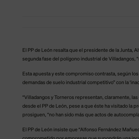
El PP de León resalta que el presidente de la Junta,
segunda fase del polígono industrial de Villadangos, “
Esta apuesta y este compromiso contrasta, según los 
demandas de suelo industrial competitivo” con la ‘inac
“Villadangos y Torneros representan, claramente, la
desde el PP de León, pese a que éste ha visitado la p
prosiguen, “no han sido más que actos de autocomplac
El PP de León insiste que “Alfonso Fernández Mañuec
comprometido por empresas que supondrán una incor