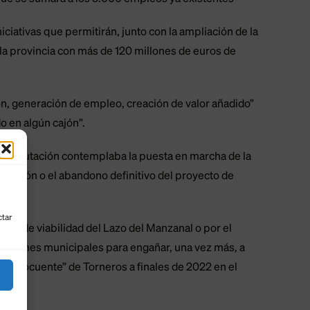
iciativas que permitirán, junto con la ampliación de la
e la provincia con más de 120 millones de euros de
ión, generación de empleo, creación de valor añadido”
o en algún cajón”.
a Diputación contemplaba la puesta en marcha de la
 de León o el abandono definitivo del proyecto de
ctar
dio de viabilidad del Lazo del Manzanal o por el
lecciones municipales para engañar, una vez más, a
randilocuente” de Torneros a finales de 2022 en el