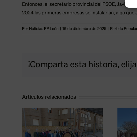
Entonces, el secretario provincial del PSOE, Javier 
2024 las primeras empresas se instalarían, algo que 
Por
Noticias PP León
|
16 de diciembre de 2025
|
Partido Popula
¡Comparta esta historia, elij
Artículos relacionados
El PP propone un
ra
nuevo polígono