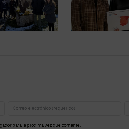
Gobierno un
en Astor
refuerzo de las
grado
redes eléctricas
logísti
aliment
egador para la próxima vez que comente.