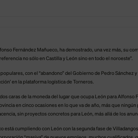
 Alfonso Fernández Mañueco, ha demostrado, una vez más, su comp
referencia no sólo en Castilla y León sino en todo el noroeste”.
populares, con el “abandono” del Gobierno de Pedro Sánchez y d
ción’ en la plataforma logística de Torneros.
s dos caras de la moneda del lugar que ocupa León para Alfons
rovincia en cinco ocasiones en lo que va de año, más que ningún p
encia, sin proyectos concretos para León, más allá de los anunc
o está cumpliendo con León con la segunda fase de Villadangos”
poración “masiva” de nuevos empleos, muchos cualificados, qu