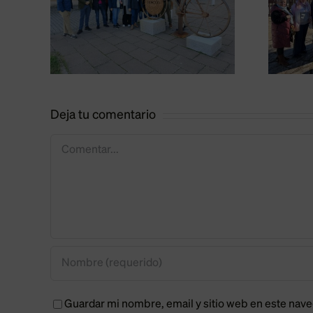
l
en Villablino
la
para atraer
e
empresas
Deja tu comentario
Comentar
Guardar mi nombre, email y sitio web en este nav