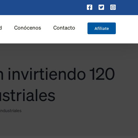
Facebook
X
Instagra
Afíliate
d
Conócenos
Contacto
invirtiendo 120
striales
ndustriales