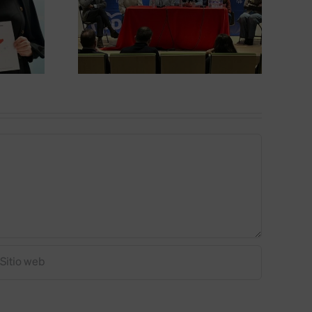
ga con
impulsar el
s en
turismo en la
ca y
comarca de
ación
Gordón