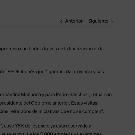
Anterior
Siguiente
romiso con León a través de la finalización de la
el PSOE leonés que “ignoran a la provincia y sus
o Fernández Mañueco y para Pedro Sánchez”, remarcan
residente del Gobierno anterior. Estas visitas,
ios reiterados de iniciativas que no se cumplen”.
, cuyo 75% del espacio ya está reservado y
e se sumará a los 5.000 empleos ya existentes