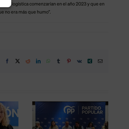
aforma logística comenzarían en el año 2023 y que en
que no era más que humo”.
Facebook
X
Reddit
LinkedIn
WhatsApp
Tumblr
Pinterest
Vk
Xing
Correo
electrónico
ropone
Más de 3
 la FP
millones para