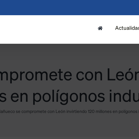
Actualida
promete con León 
s en polígonos indu
añueco se compromete con León invirtiendo 120 millones en polígonos i