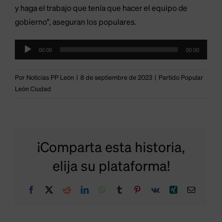
y haga el trabajo que tenía que hacer el equipo de
gobierno”, aseguran los populares.
Reproductor
00:00
00:00
de
audio
Por
Noticias PP León
|
8 de septiembre de 2023
|
Partido Popular
León Ciudad
z:
¡Comparta esta historia,
Fernández
elija su plataforma!
denuncia
Facebook
X
Reddit
LinkedIn
WhatsApp
Tumblr
Pinterest
Vk
Xing
Correo
electrón
a
que 2,5
e
años