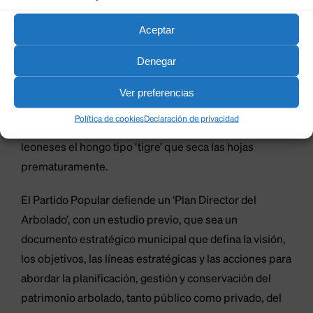
David Fernández ha puesto sobre la mesa la necesidad
Aceptar
de abordar esta situación de una manera definitiva y
acabar con situaciones como la de los plataneros
Denegar
enfermos junto a la renovada Estación de Autobuses o
los cerca de 13.000 ejemplares enfermos por el hongo
Ver preferencias
del oídium, presentando mal aspecto con hojas
Política de cookies
Declaración de privacidad
blancas y arrugadas. También padecen los arboles
leoneses el hongo tipo ‘tigre’ que seca las hojas
prematuramente.
El Partido Popular defiende un ‘Plan Director del
Arbolado’, con un estudio previo, que sea un
documento estratégico municipal que defina la visión,
los objetivos, las líneas estratégicas y las acciones para
abordar la planificación, gestión y conservación del
patrimonio arbolado, tanto público como privado, del