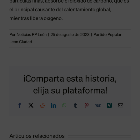
partículas finas, absorbe el dióxido de carbono, que es
el principal causante del calentamiento global,
mientras libera oxígeno.
Por
Noticias PP León
|
25 de agosto de 2023
|
Partido Popular
León Ciudad
z:
¡Comparta esta historia,
Fernández
elija su plataforma!
denuncia
Facebook
X
Reddit
LinkedIn
WhatsApp
Tumblr
Pinterest
Vk
Xing
Correo
electrón
a
que 2,5
e
años
n
después
Artículos relacionados