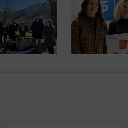
El PP p
El PP exige al
potenciar
Gobierno un
en Astor
refuerzo de las
grado
redes eléctricas
logísti
aliment