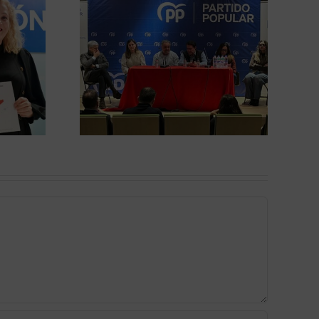
ropone
Más de 3
 la FP
millones para
ga con
impulsar el
s en
turismo en la
ca y
comarca de
ación
Gordón