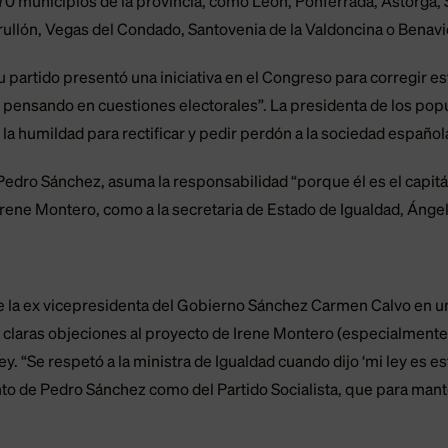
0 municipios de la provincia, como León, Ponferrada, Astorga, 
rullón, Vegas del Condado, Santovenia de la Valdoncina o Benav
partido presentó una iniciativa en el Congreso para corregir es
o pensando en cuestiones electorales”. La presidenta de los po
y la humildad para rectificar y pedir perdón a la sociedad español
Pedro Sánchez, asuma la responsabilidad “porque él es el capi
 Irene Montero, como a la secretaria de Estado de Igualdad, Áng
a ex vicepresidenta del Gobierno Sánchez Carmen Calvo en una 
claras objeciones al proyecto de Irene Montero (especialmente d
ley. “Se respetó a la ministra de Igualdad cuando dijo ‘mi ley es e
nto de Pedro Sánchez como del Partido Socialista, que para man