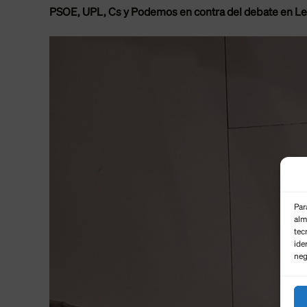
PSOE, UPL, Cs y Podemos en contra del debate en L
Par
alm
tec
ide
neg