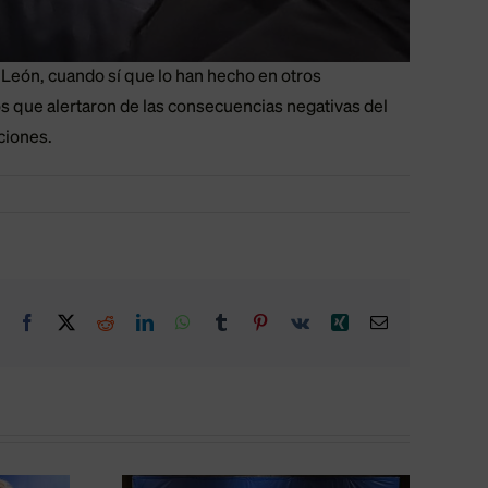
León, cuando sí que lo han hecho en otros
s que alertaron de las consecuencias negativas del
ciones.
Facebook
X
Reddit
LinkedIn
WhatsApp
Tumblr
Pinterest
Vk
Xing
Correo
electrónico