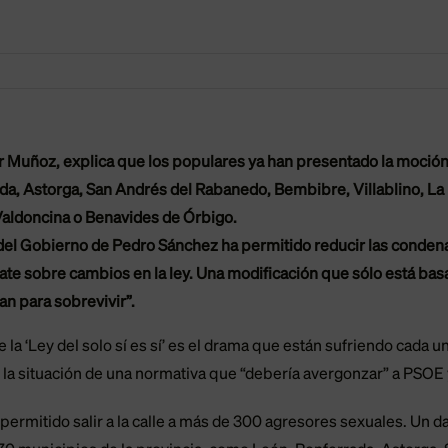
 Muñoz, explica que los populares ya han presentado la moción en
da, Astorga, San Andrés del Rabanedo, Bembibre, Villablino, La
Valdoncina o Benavides de Órbigo.
l Gobierno de Pedro Sánchez ha permitido reducir las condenas 
ate sobre cambios en la ley. Una modificación que sólo está basa
n para sobrevivir”.
la ‘Ley del solo sí es sí’ es el drama que están sufriendo cada u
 la situación de una normativa que “debería avergonzar” a PSOE 
ha permitido salir a la calle a más de 300 agresores sexuales. Un 