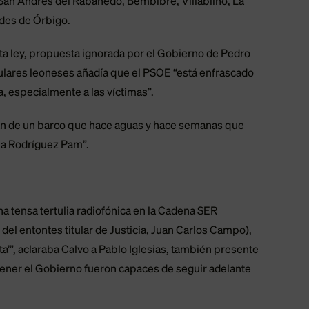
San Andrés del Rabanedo, Bembibre, Villablino, La
ides de Órbigo.
ta ley, propuesta ignorada por el Gobierno de Pedro
pulares leoneses añadía que el PSOE “está enfrascado
a, especialmente a las víctimas”.
tán de un barco que hace aguas y hace semanas que
ela Rodríguez Pam”.
tensa tertulia radiofónica en la Cadena SER
el entontes titular de Justicia, Juan Carlos Campo),
sta’”, aclaraba Calvo a Pablo Iglesias, también presente
tener el Gobierno fueron capaces de seguir adelante