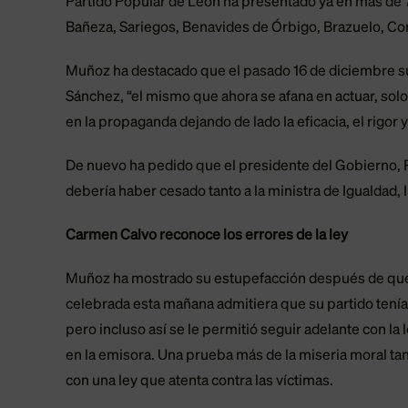
Partido Popular de León ha presentado ya en más de 7
Bañeza, Sariegos, Benavides de Órbigo, Brazuelo, Co
Muñoz ha destacado que el pasado 16 de diciembre su 
Sánchez, “el mismo que ahora se afana en actuar, sol
en la propaganda dejando de lado la eficacia, el rigor 
De nuevo ha pedido que el presidente del Gobierno, 
debería haber cesado tanto a la ministra de Igualdad,
Carmen Calvo reconoce los errores de la ley
Muñoz ha mostrado su estupefacción después de que l
celebrada esta mañana admitiera que su partido tenía 
pero incluso así se le permitió seguir adelante con la 
en la emisora. Una prueba más de la miseria moral ta
con una ley que atenta contra las víctimas.