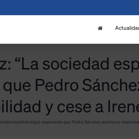
Actualida
: “La sociedad es
 que Pedro Sánche
lidad y cese a Ire
ciedad española sigue esperando que Pedro Sánchez asuma su responsabi