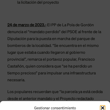
la licitación del proyecto
24 de marzo de 2023.-
El PP de La Pola de Gordón
denuncia el “mandato perdido” del PSOE al frente de la
Diputación para la puesta en marcha del parque de
bomberos de la localidad. “Se encuentra en el mismo
lugar que estaba cuando llegaron al gobierno
provincial”, remarca el portavoz popular, Francisco
Castañón, quien considera que “se ha perdido un
tiempo precioso” para impulsar una infraestructura
necesaria.
Los populares recuerdan que “la parcela ya está cedida
desde el anterior mandato y el Proyecto redactado
desde 2018, por lo que solo la inacción del equipo de
Gestionar consentimiento