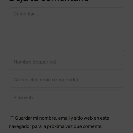
gestión
Gobiern
del
el
Comentar
CTR
soterram
pero
ferroviar
pide
en
una
Trobajo
tasa
“igual”
para
todos
los
Guardar mi nombre, email y sitio web en este
leoneses
navegador para la próxima vez que comente.