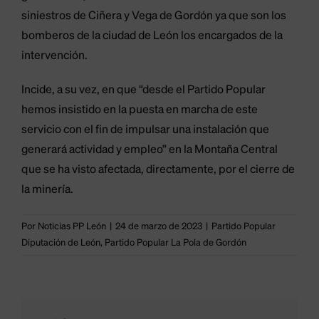
siniestros de Ciñera y Vega de Gordón ya que son los
bomberos de la ciudad de León los encargados de la
intervención.
Incide, a su vez, en que “desde el Partido Popular
hemos insistido en la puesta en marcha de este
servicio con el fin de impulsar una instalación que
generará actividad y empleo” en la Montaña Central
El
que se ha visto afectada, directamente, por el cierre de
PP
la minería.
respalda
Por
Noticias PP León
|
24 de marzo de 2023
|
Partido Popular
la
Diputación de León
,
Partido Popular La Pola de Gordón
cesión
de
los
El