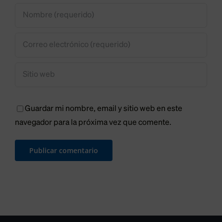
una
Trobajo
tasa
“igual”
para
todos
los
Guardar mi nombre, email y sitio web en este
leoneses
navegador para la próxima vez que comente.