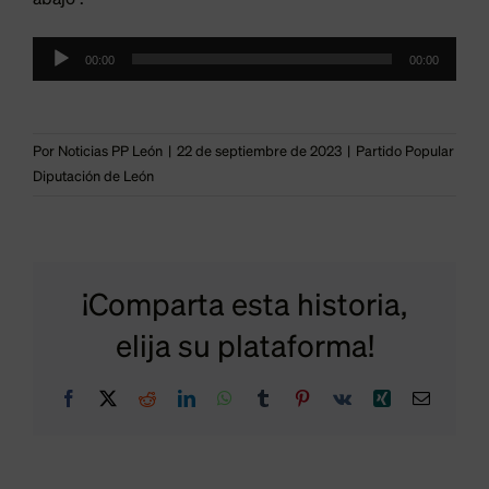
abajo”.
El
Reproductor
00:00
00:00
PP
de
audio
respalda
Por
Noticias PP León
|
22 de septiembre de 2023
|
Partido Popular
la
Diputación de León
cesión
de
los
El
¡Comparta esta historia,
activos
PP
elija su plataforma!
y
busca
Facebook
X
Reddit
LinkedIn
WhatsApp
Tumblr
Pinterest
Vk
Xing
Correo
pasivos
una
electrón
de
postura