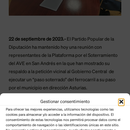
22 de septiembre de 2023.-
El Partido Popular de la
Diputación ha mantenido hoy una reunión con
representantes de la Plataforma por el Soterramiento
del AVE en San Andrés en la que han mostrado su
respaldo a la petición vicinal al Gobierno Central de
ejecutar un “paso soterrado” del ferrocarril a su paso
por el municipio en dirección Asturias.
Gestionar consentimiento
El portavoz popular, David Fernández, incidió al
Para ofrecer las mejores experiencias, utilizamos tecnologías como las
término del encuentro que “es una reivindicación que
cookies para almacenar y/o acceder a la información del dispositivo. El
compartimos, que apoyamos y que consideramos que
consentimiento de estas tecnologías nos permitirá procesar datos como el
comportamiento de navegación o las identificaciones únicas en este sitio.
el Gobierno debe asumir” para evitar la situación