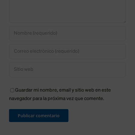
pero
ferroviar
pide
en
una
Trobajo
tasa
“igual”
para
todos
los
Guardar mi nombre, email y sitio web en este
leoneses
navegador para la próxima vez que comente.