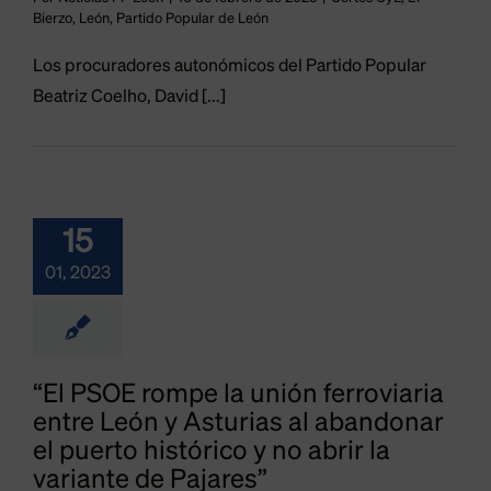
yL
El Bierzo
León
Bierzo
,
León
,
Partido Popular de León
 Popular de León
Los procuradores autonómicos del Partido Popular
Beatriz Coelho, David [...]
15
01, 2023
“El PSOE rompe la unión ferroviaria
entre León y Asturias al abandonar
el puerto histórico y no abrir la
variante de Pajares”