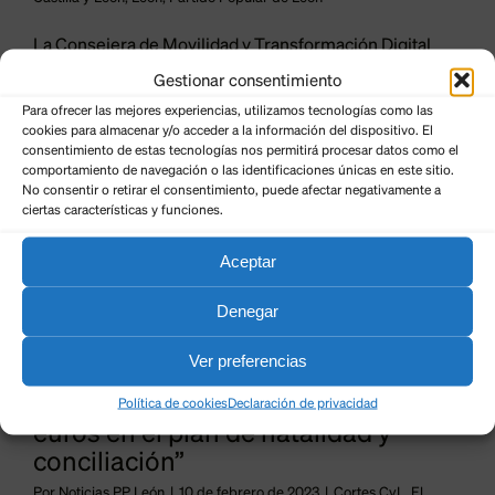
La Consejera de Movilidad y Transformación Digital
a Junta
también ha reivindicado [...]
Gestionar consentimiento
oyará a
Para ofrecer las mejores experiencias, utilizamos tecnologías como las
cookies para almacenar y/o acceder a la información del dispositivo. El
2.300
consentimiento de estas tecnologías nos permitirá procesar datos como el
comportamiento de navegación o las identificaciones únicas en este sitio.
ilias de
No consentir o retirar el consentimiento, puede afectar negativamente a
ciertas características y funciones.
10
ón con
02, 2023
 de 3,5
Aceptar
lones de
Denegar
os en el
Ver preferencias
“La Junta apoyará a 2.300 familias
lan de
de León con más de 3,5 millones de
Política de cookies
Declaración de privacidad
alidad y
euros en el plan de natalidad y
conciliación”
iliación”
Por
Noticias PP León
|
10 de febrero de 2023
|
Cortes CyL
,
El