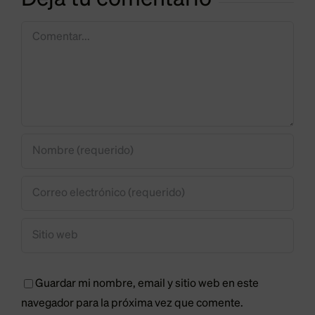
e
otro tipo
Salón del
de alcalde
Comentar
Chocolate,
y otro tipo
aplazado
de ciudad
sine die
Guardar mi nombre, email y sitio web en este
navegador para la próxima vez que comente.