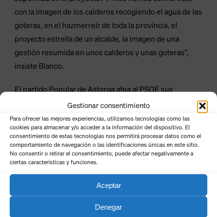
con la imagen de los calderos recogiendo el agua de las
goteras, en el hazmerreír de toda la provincia, el
proyecto estrella de un alcalde, la imagen de una
gestión resumida en unos calderos y unas goteras”,
insiste Blanco.
El partido Popular de Astorga afea al PSOE sus
promesas de ser quienes “venían a recuperar la
Gestionar consentimiento
imagen y el prestigio de la ciudad, es increíble el poco
Para ofrecer las mejores experiencias, utilizamos tecnologías como las
cookies para almacenar y/o acceder a la información del dispositivo. El
decoro a la hora de dar explicaciones públicas ante los
consentimiento de estas tecnologías nos permitirá procesar datos como el
ciudadanos esperando poder taparlo y que los
comportamiento de navegación o las identificaciones únicas en este sitio.
No consentir o retirar el consentimiento, puede afectar negativamente a
astorganos no se enteren”.
ciertas características y funciones.
Aceptar
Denegar