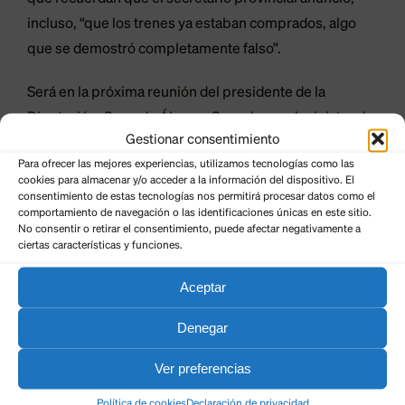
incluso, “que los trenes ya estaban comprados, algo
que se demostró completamente falso”.
Será en la próxima reunión del presidente de la
Diputación, Gerardo Álvarez Courel, con el ministro de
Gestionar consentimiento
Transportes, Oscar Puente, cuando se vislumbre el
Para ofrecer las mejores experiencias, utilizamos tecnologías como las
“compromiso politico” del Gobierno de España con
cookies para almacenar y/o acceder a la información del dispositivo. El
esta actuación, esencial en la montaña oriental leonesa.
consentimiento de estas tecnologías nos permitirá procesar datos como el
comportamiento de navegación o las identificaciones únicas en este sitio.
No consentir o retirar el consentimiento, puede afectar negativamente a
Los populares, inciden, “no compartimos los
ciertas características y funciones.
argumentos” del bajo número de viajeros que tiene
Aceptar
FEVE actualmente esgrimidos por el secretario de
Estado de Transportes, porque “la falta de soluciones y
Denegar
las deficiencias en el servicio han reducido
considerablemente el número de usuarios”.
Ver preferencias
Política de cookies
Declaración de privacidad