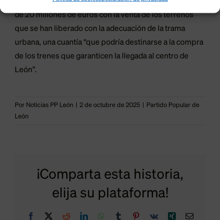
En este sentido, recuerdan que Renfe ‘recaudará’ más
de 20 millones de euros con la venta de los terrenos
que se han liberado con la adecuación de la trama
urbana, una cuantía “que podría destinarse a la compra
de los trenes que garanticen la llegada al centro de
León”.
Por
Noticias PP León
|
2 de octubre de 2025
|
Partido Popular de
León
¡Comparta esta historia,
elija su plataforma!
Facebook
X
Reddit
LinkedIn
WhatsApp
Tumblr
Pinterest
Vk
Xing
Correo