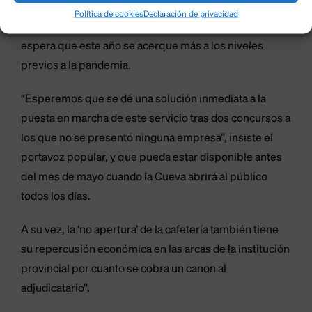
diez meses que está operativa la Cueva, uno de los
Política de cookies
Declaración de privacidad
referentes turísticos de la provincia de León, y que se
espera que este año se acerque más a los niveles
previos a la pandemia.
“Esperemos que se dé una solución inmediata a la
puesta en marcha de este servicio tras dos concursos a
los que no se presentó ninguna empresa”, insiste el
portavoz popular, y que pueda estar disponible antes
del mes de mayo cuando la Cueva abrirá al público
todos los días.
A su vez, la ‘no apertura’ de la cafetería también tiene
su repercusión económica en las arcas de la institución
provincial por cuanto se cobra un canon al
adjudicatario”.