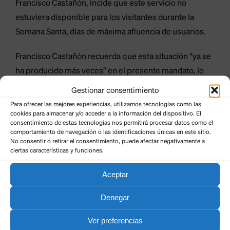
Francisco Castañón, incide que este servicio no
estuviera disponible para los visitantes durante la
Semana Santa, días de máxima afluencia de usuarios.
Francisco Castañón recuerda que esta situación “ya se
ha producido más veces” en el presente mandato, lo
que demuestra “la forma de gestión” del actual equipo
Gestionar consentimiento
de gobierno de la institución provincial.
Para ofrecer las mejores experiencias, utilizamos tecnologías como las
cookies para almacenar y/o acceder a la información del dispositivo. El
consentimiento de estas tecnologías nos permitirá procesar datos como el
“Este servicio es complementario a la actividad de la
comportamiento de navegación o las identificaciones únicas en este sitio.
Cueva de Valporquero”, prosigue el portavoz popular,
No consentir o retirar el consentimiento, puede afectar negativamente a
ciertas características y funciones.
quien considera que “la institución provincial tiene que
ser capaz de hacer atractivo al sector privado la puesta
Aceptar
en marcha de cafetería y el restaurante”.
Denegar
En este sentido, recuerda que el pasado año se
Ver preferencias
superaron los 56.000 visitantes en los poco menos de