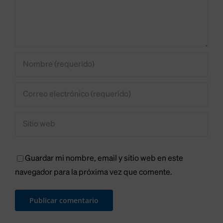
CTR
pero
pide
una
tasa
“igual”
para
todos
los
Guardar mi nombre, email y sitio web en este
leoneses
navegador para la próxima vez que comente.