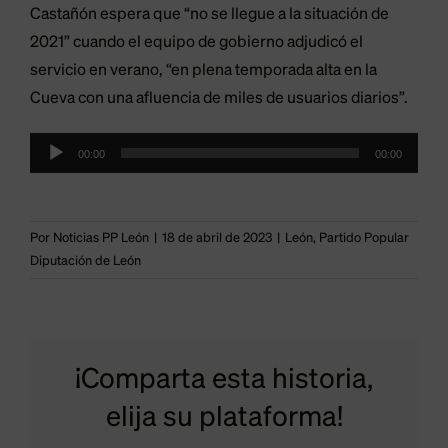
Castañón espera que “no se llegue a la situación de
2021” cuando el equipo de gobierno adjudicó el
servicio en verano, “en plena temporada alta en la
Cueva con una afluencia de miles de usuarios diarios”.
El
Reproductor
00:00
00:00
PP
de
audio
respalda
Por
Noticias PP León
|
18 de abril de 2023
|
León
,
Partido Popular
la
Diputación de León
cesión
de
los
¡Comparta esta historia,
activos
elija su plataforma!
y