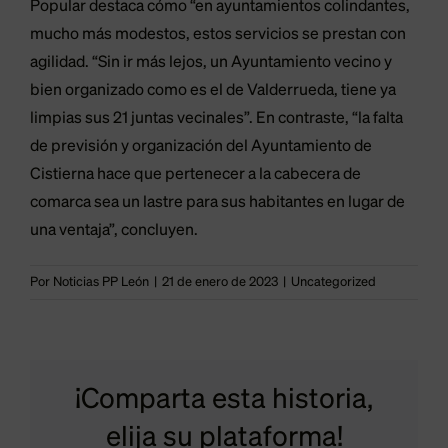
Popular destaca cómo “en ayuntamientos colindantes,
mucho más modestos, estos servicios se prestan con
agilidad. “Sin ir más lejos, un Ayuntamiento vecino y
bien organizado como es el de Valderrueda, tiene ya
limpias sus 21 juntas vecinales”. En contraste, “la falta
de previsión y organización del Ayuntamiento de
Cistierna hace que pertenecer a la cabecera de
comarca sea un lastre para sus habitantes en lugar de
una ventaja”, concluyen.
Por
Noticias PP León
|
21 de enero de 2023
|
Uncategorized
El
¡Comparta esta historia,
PP
z
“Estamos
elija su plataforma!
exige