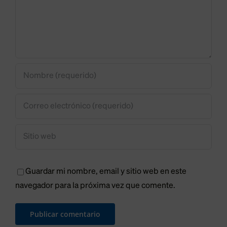
que
sea
ya
Feijóo”
debería
haberse
ejecutad
Guardar mi nombre, email y sitio web en este
navegador para la próxima vez que comente.