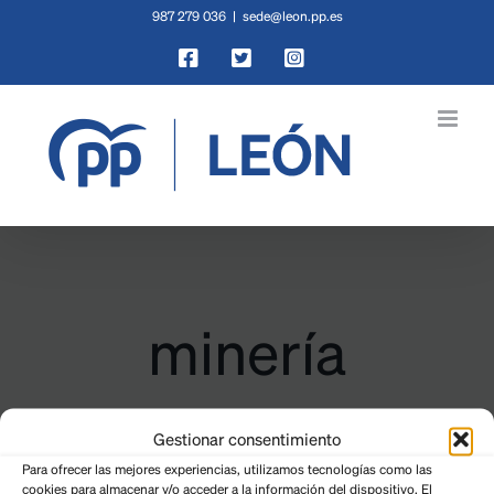
Saltar
987 279 036
|
sede@leon.pp.es
al
Facebook
X
Instagram
contenido
minería
Gestionar consentimiento
Para ofrecer las mejores experiencias, utilizamos tecnologías como las
cookies para almacenar y/o acceder a la información del dispositivo. El