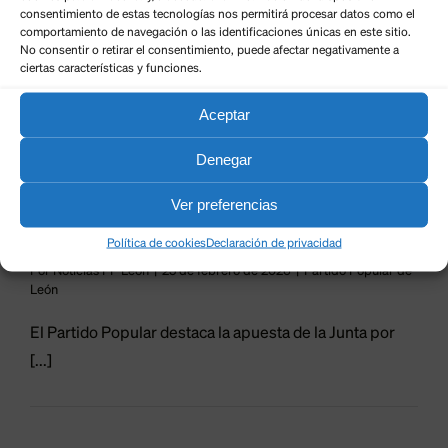
s de 3
consentimiento de estas tecnologías nos permitirá procesar datos como el
comportamiento de navegación o las identificaciones únicas en este sitio.
llones
No consentir o retirar el consentimiento, puede afectar negativamente a
ciertas características y funciones.
25
para
02, 2026
Aceptar
ulsar el
Denegar
ismo en
comarca
Ver preferencias
Más de 3 millones para impulsar el
 Gordón
turismo en la comarca de Gordón
Política de cookies
Declaración de privacidad
Por
Noticias PP León
|
25 de febrero de 2026
|
Partido Popular de
 Popular de León
León
El Partido Popular destaca la apuesta de la Junta por
[...]