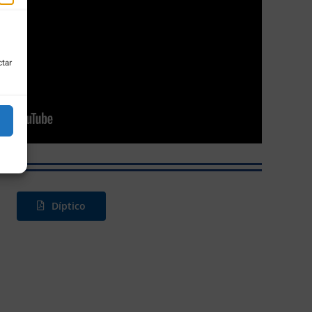
ctar
Díptico