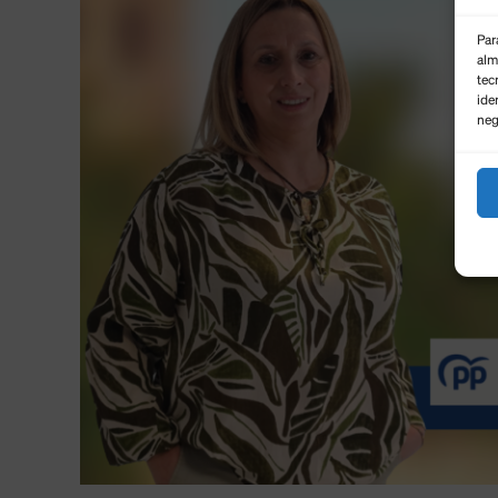
Par
alm
tec
ide
neg