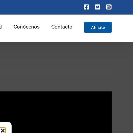
Facebook
X
Instagra
Afíliate
d
Conócenos
Contacto