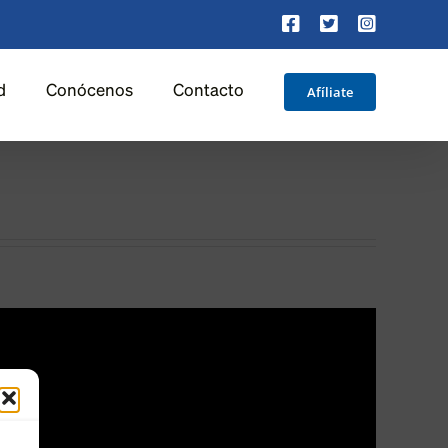
Facebook
X
Instagra
Afíliate
d
Conócenos
Contacto