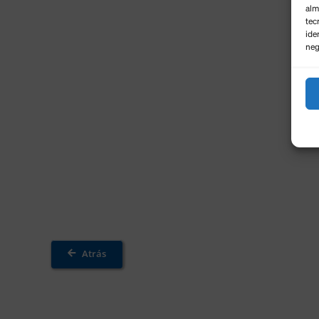
alm
tec
ide
neg
Atrás