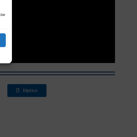
ctar
Díptico