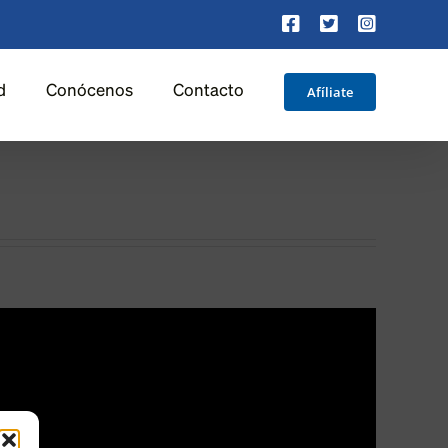
Facebook
X
Instagra
Afíliate
d
Conócenos
Contacto