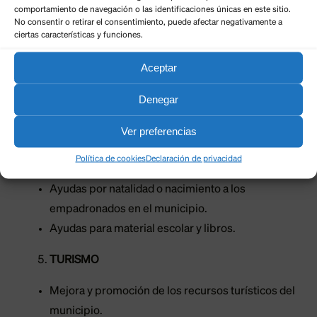
comportamiento de navegación o las identificaciones únicas en este sitio.
No consentir o retirar el consentimiento, puede afectar negativamente a
Formación de las personas desempleadas con la
ciertas características y funciones.
puesta en marcha de un programa mixto de
Aceptar
Formación y Empleo de la Junta de Castilla y
León, relacionado con el sector agroalimentario.
Denegar
BIENE
S
TAR SOCIAL.
Ver preferencias
Apoyo económico a las diferentes asociaciones
Política de cookies
Declaración de privacidad
del municipio de Corullón.
Ayudas por natalidad o nacimiento a los
empadronados en el municipio.
Ayudas para material escolar y libros.
TURISMO
Mejora y promoción de los recursos turísticos del
municipio.