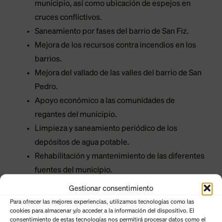
municipio, así como ubicación de espejos en
cruces conflictivos.
Saneamiento por fases del barrio de San Fiz.
Mejora de los recursos contra incendios en los
barrios.
Mejora del vallado de las valles del barrio de San
Pedro.
Apoyo económico a las comunidades de
regantes del municipio.
Limpieza y saneamiento periódico de los
depósitos de agua potable.
Rehabilitación y mantenimiento de las diferentes
fuentes del municipio.
Seguimiento y mejora de los caminos, rutas,
Gestionar consentimiento
cortafuegos y barrancos de los cotos de caza.
Para ofrecer las mejores experiencias, utilizamos tecnologías como las
cookies para almacenar y/o acceder a la información del dispositivo. El
EMPLEO
consentimiento de estas tecnologías nos permitirá procesar datos como el