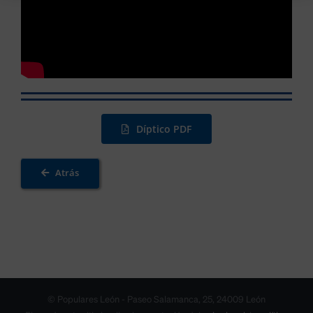
Díptico PDF
Atrás
© Populares León - Paseo Salamanca, 25, 24009 León