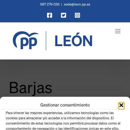
Saltar
987 279 036
|
sede@leon.pp.es
al
Facebook
X
Instagram
contenido
Barjas
Gestionar consentimiento
Para ofrecer las mejores experiencias, utilizamos tecnologías como las
cookies para almacenar y/o acceder a la información del dispositivo. El
consentimiento de estas tecnologías nos permitirá procesar datos como el
comportamiento de navegación o las identificaciones únicas en este sitio.