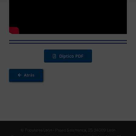
Díptico PDF
Atrás
© Populares León - Paseo Salamanca, 25, 24009 León