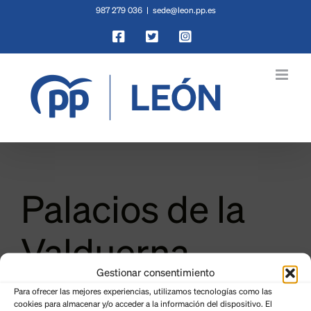
Saltar
987 279 036
|
sede@leon.pp.es
al
Facebook
X
Instagram
contenido
Palacios de la
Valduerna
Gestionar consentimiento
Para ofrecer las mejores experiencias, utilizamos tecnologías como las
cookies para almacenar y/o acceder a la información del dispositivo. El