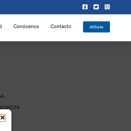
Facebook
X
Instagra
Afíliate
d
Conócenos
Contacto
GA
 SOMOZA
REY