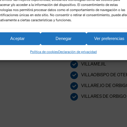
acenar y/o acceder a la información del dispositivo. El consentimiento de estas
TRUCHAS
nologías nos permitirá procesar datos como el comportamiento de navegación o las
ntificaciones únicas en este sitio. No consentir o retirar el consentimiento, puede afe
ativamente a ciertas características y funciones.
TURCIA
VAL DE SAN LORENZ
Aceptar
Denegar
Ver preferencias
VALDERREY
Política de cookies
Declaración de privacidad
VILLAGATÓN
VILLAMEJIL
VILLAOBISPO DE OT
VILLAREJO DE ORBIG
VILLARES DE ORBIGO