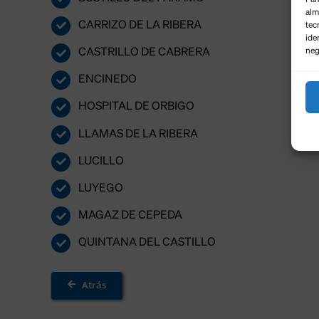
alm
CARRIZO DE LA RIBERA
tec
ide
neg
CASTRILLO DE CABRERA
ENCINEDO
HOSPITAL DE ORBIGO
LLAMAS DE LA RIBERA
LUCILLO
LUYEGO
MAGAZ DE CEPEDA
QUINTANA DEL CASTILLO
Atrás